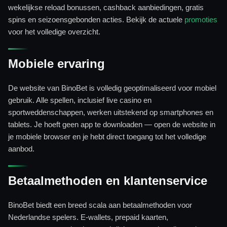
wekelijkse reload bonussen, cashback aanbiedingen, gratis
spins en seizoensgebonden acties. Bekijk de actuele
promoties
voor het volledige overzicht.
Mobiele ervaring
De website van BinoBet is volledig geoptimaliseerd voor mobiel
gebruik. Alle spellen, inclusief live casino en
sportweddenschappen, werken uitstekend op smartphones en
tablets. Je hoeft geen app te downloaden — open de website in
je mobiele browser en je hebt direct toegang tot het volledige
aanbod.
Betaalmethoden en klantenservice
BinoBet biedt een breed scala aan betaalmethoden voor
Nederlandse spelers. E-wallets, prepaid kaarten,