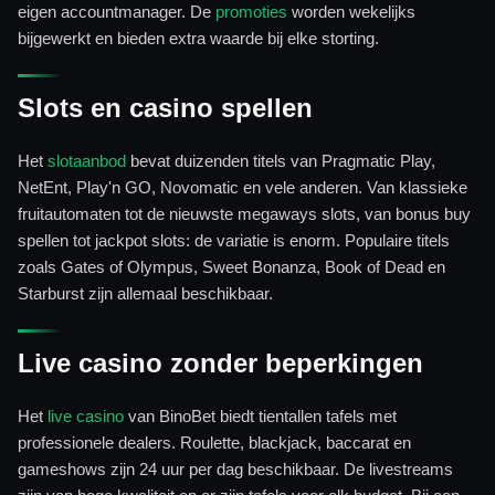
eigen accountmanager. De
promoties
worden wekelijks
bijgewerkt en bieden extra waarde bij elke storting.
Slots en casino spellen
Het
slotaanbod
bevat duizenden titels van Pragmatic Play,
NetEnt, Play'n GO, Novomatic en vele anderen. Van klassieke
fruitautomaten tot de nieuwste megaways slots, van bonus buy
spellen tot jackpot slots: de variatie is enorm. Populaire titels
zoals Gates of Olympus, Sweet Bonanza, Book of Dead en
Starburst zijn allemaal beschikbaar.
Live casino zonder beperkingen
Het
live casino
van BinoBet biedt tientallen tafels met
professionele dealers. Roulette, blackjack, baccarat en
gameshows zijn 24 uur per dag beschikbaar. De livestreams