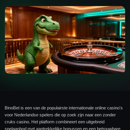
BinoBet is een van de populairste internationale online casino's
voor Nederlandse spelers die op zoek zijn naar een zonder
cruks casino. Het platform combineert een uitgebreid
spelaanbod met aantrekkelijke bonussen en een betrouwbare